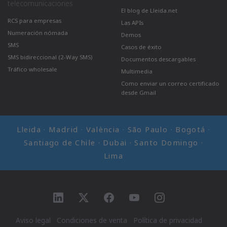
telecomunicaciones
El blog de Lleida.net
RCS para empresas
Las APIs
Numeración nómada
Demos
SMS
Casos de éxito
SMS bidireccional (2-Way SMS)
Documentos descargables
Tráfico wholesale
Multimedia
Como enviar un correo certificado
desde Gmail
Lleida · Madrid · València · São Paulo · Bogotá ·
Santiago de Chile · Dubai · Santo Domingo ·
Lima
Ir a LinkedIn
Ir a Twitter
Ir a facebook
Ir a YouTube
Ir a Instagram
Aviso legal
Condiciones de venta
Política de privacidad