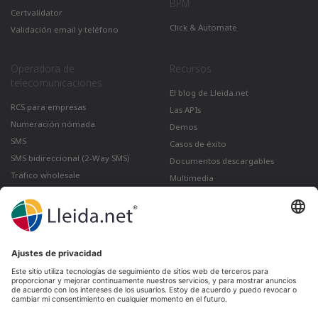
BPM
Certvalidator
Click & Automate
Validación email y teléfono
Operadora de
Recursos
telecomunicaciones
El blog de Lleida.net
RCS para empresas
Las APIs
Numeración nómada
Demos
SMS
Casos de éxito
SMS bidireccional (2-Way SMS)
Documentos descargables
Tráfico wholesale
Multimedia
Como enviar un correo certificado
desde Gmail
Lleida · Madrid · València · São Paulo · Bogotá ·
Santiago de Chile · Dubai · Santo Domingo ·
Lima