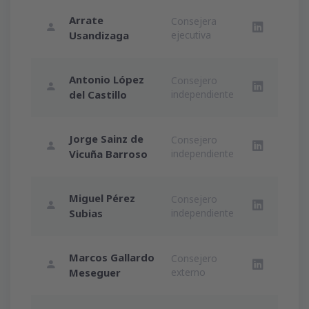
Arrate
Consejera
LinkedIn A
Usandizaga
ejecutiva
Antonio López
Consejero
LinkedIn An
del Castillo
independiente
Jorge Sainz de
Consejero
LinkedIn Jo
Vicuña Barroso
independiente
Miguel Pérez
Consejero
LinkedIn Mi
Subias
independiente
Marcos Gallardo
Consejero
LinkedIn M
Meseguer
externo