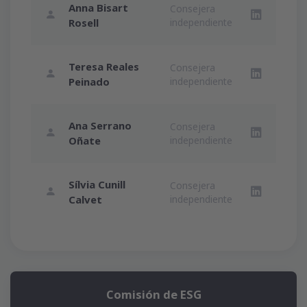
Anna Bisart
Consejera
LinkedIn An
Rosell
independiente
Teresa Reales
Consejera
LinkedIn Te
Peinado
independiente
Ana Serrano
Consejera
LinkedIn A
Oñate
independiente
Sílvia Cunill
Consejera
LinkedIn Síl
Calvet
independiente
Comisión de ESG