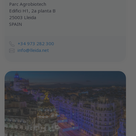
Parc Agrobiotech
Edifici H1, 2a planta B
25003 Lleida
SPAIN
+34 973 282 300
info@lleida.net