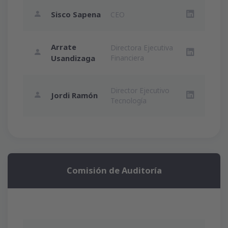
Sisco Sapena
CEO
LinkedIn S
Arrate
Directora Ejecutiva
LinkedIn A
Usandizaga
Financiera
Director Ejecutivo
Jordi Ramón
LinkedIn Jo
Tecnología
Comisión de Auditoría