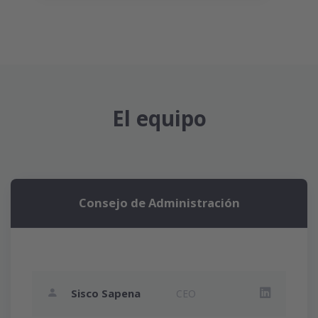
El equipo
Consejo de Administración
Sisco Sapena
CEO
LinkedIn S