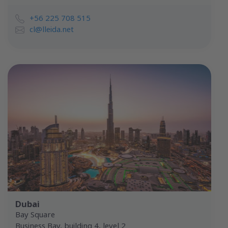
+56 225 708 515
cl@lleida.net
Dubai
Bay Square
Business Bay, building 4, level 2