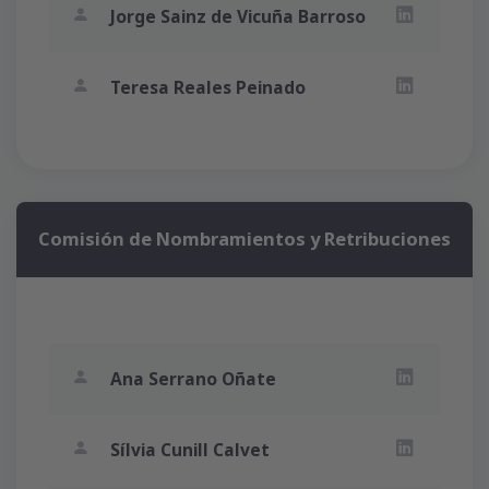
Jorge Sainz de Vicuña Barroso
LinkedIn Jo
Teresa Reales Peinado
LinkedIn Te
Comisión de Nombramientos y Retribuciones
Ana Serrano Oñate
LinkedIn An
Sílvia Cunill Calvet
LinkedIn Sílv