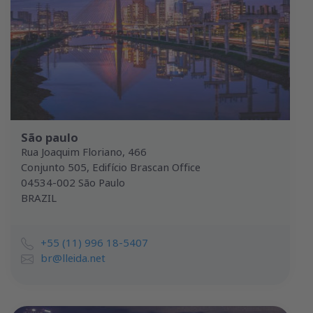
São paulo
Rua Joaquim Floriano, 466
Conjunto 505, Edifício Brascan Office
04534-002 São Paulo
BRAZIL
+55 (11) 996 18-5407
br@lleida.net