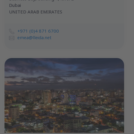
Dubai
UNITED ARAB EMIRATES
+971 (0)4 871 6700
emea@lleida.net