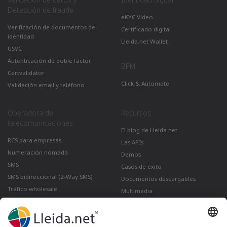
Validación de datos y
Identidad digital
Detección de fraude
eKYC Video
Verificación de documentos de
Certificado digital
identidad
Lleida.net Wallet
USVC
Autenticación de doble factor
BPM
Certvalidator
Click & Automate
Validación email y teléfono
Operadora de
Recursos
telecomunicaciones
El blog de Lleida.net
RCS para empresas
Las APIs
Numeración nómada
Demos
SMS
Casos de éxito
SMS bidireccional (2-Way SMS)
Documentos descargables
Tráfico wholesale
Multimedia
Como enviar un correo certificado
desde Gmail