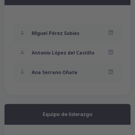
Miguel Pérez Subias
LinkedIn Mig
Antonio López del Castillo
LinkedIn Ant
Ana Serrano Oñate
LinkedIn An
Equipo de liderazgo