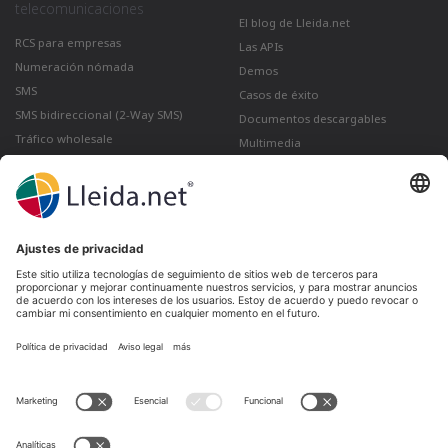
telecomunicaciones
El blog de Lleida.net
RCS para empresas
Las APIs
Numeración nómada
Demos
SMS
Casos de éxito
SMS bidireccional (2-Way SMS)
Documentos descargables
Tráfico wholesale
Multimedia
Como enviar un correo certificado
desde Gmail
Lleida · Madrid · València · São Paulo · Bogotá ·
Santiago de Chile · Dubai · Santo Domingo ·
Lima
Ir a LinkedIn
Ir a Twitter
Ir a facebook
Ir a YouTube
Ir a Instagram
Aviso legal
Condiciones de venta
Política de privacidad