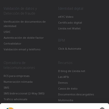
Validación de datos y
Identidad digital
Detección de fraude
eKYC Video
Verificación de documentos de
Certificado digital
identidad
Lleida.net Wallet
USVC
Autenticación de doble factor
BPM
Certvalidator
Click & Automate
Validación email y teléfono
Operadora de
Recursos
telecomunicaciones
El blog de Lleida.net
RCS para empresas
Las APIs
Numeración nómada
Demos
SMS
Casos de éxito
SMS bidireccional (2-Way SMS)
Documentos descargables
Tráfico wholesale
Multimedia
Como enviar un correo certificado