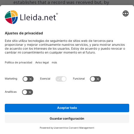
establishes that a record was received but, by
itself, does not establish that the content sent
corresponds to the content received. (g) If a
person is aware that an electronic record
purportedly sent under subsection (a), or
purportedly received under subsection (b), was not
actually sent or received, the legal effect of the
sending or receipt is determined by other
applicable law. Except to the extent permitted by
the other law, the requirements of this subsection
may not be varied by agreement.
Uruguay
Ley 18.600 de 21 de septiembre 2009 sobre
documento electrónico y firma electrónica
Artículo 4º. (Efectos legales de los documentos
electrónicos).- Los documentos electrónicos