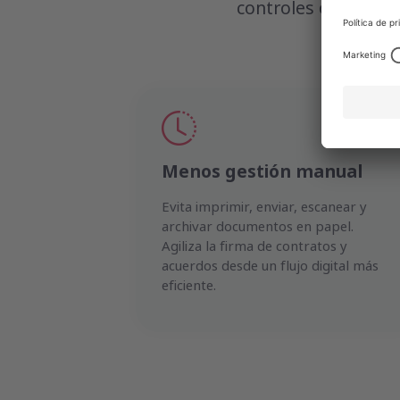
controles orientado
Menos gestión manual
Evita imprimir, enviar, escanear y
archivar documentos en papel.
Agiliza la firma de contratos y
acuerdos desde un flujo digital más
eficiente.