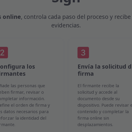
 online
, controla cada paso del proceso y recibe
evidencias.
onfigura los
Envía la solicitud 
irmantes
firma
ñade las personas que
El firmante recibe la
eben firmar, revisar o
solicitud y accede al
ompletar información.
documento desde su
efine el orden de firma y
dispositivo. Puede revisar e
os datos necesarios para
contenido y completar la
eforzar la identidad del
firma online sin
irmante.
desplazamientos.