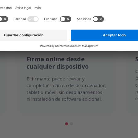
s a proteger la identidad del firmante y la integ
Firma online desde
cualquier dispositivo
C
p
El firmante puede revisar y
c
completar la firma desde ordenador,
p
tablet o móvil, sin desplazamientos
e
ni instalación de software adicional.