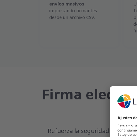
envíos masivos
U
importando firmantes
f
desde un archivo CSV.
p
d
f
Firma electró
Refuerza la seguridad jurídica