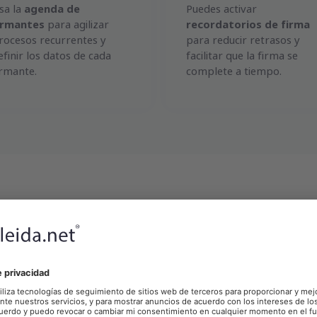
sa la
agenda de
Puedes activar
irmantes
para agilizar
recordatorios de firma
rocesos recurrentes y
para reducir retrasos y
efinir los datos de cada
facilitar que la firma se
irmante.
complete a tiempo.
nica con trazabilidad
validez legal
 de tus documentos con una
firma electrónica tr