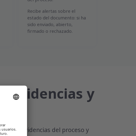
Recibe alertas sobre el
estado del documento: si ha
sido enviado, abierto,
firmado o rechazado.
, evidencias y
azable
, evidencias del proceso y