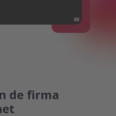
ón de firma
net