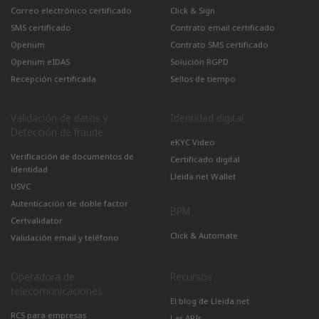
Correo electrónico certificado
Click & Sign
SMS certificado
Contrato email certificado
Openum
Contrato SMS certificado
Openum eIDAS
Solución RGPD
Recepción certificada
Sellos de tiempo
Validación de datos y
Identidad digital
Detección de fraude
eKYC Video
Verificación de documentos de
Certificado digital
identidad
Lleida.net Wallet
USVC
Autenticación de doble factor
BPM
Certvalidator
Click & Automate
Validación email y teléfono
Operadora de
Recursos
telecomunicaciones
El blog de Lleida.net
RCS para empresas
Las APIs