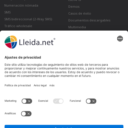
Numeración nómada
Demos
SMS
Casos de éxito
SMS bidireccional (2-Way SMS)
Documentos descargables
Tráfico wholesale
Multimedia
Como enviar un correo certificado
desde Gmail
Lleida · Madrid · València · São Paulo · Bogotá ·
Santiago de Chile · Dubai · Santo Domingo ·
Lima
Ir a LinkedIn
Ir a Twitter
Ir a facebook
Ir a YouTube
Ir a Instagram
Aviso legal
Condiciones de venta
Política de privacidad
Política de cookies
Quejas y reclamaciones