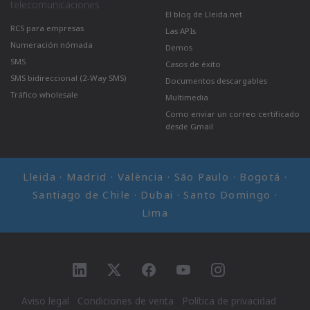
telecomunicaciones
El blog de Lleida.net
RCS para empresas
Las APIs
Numeración nómada
Demos
SMS
Casos de éxito
SMS bidireccional (2-Way SMS)
Documentos descargables
Tráfico wholesale
Multimedia
Como enviar un correo certificado
desde Gmail
Lleida · Madrid · València · São Paulo · Bogotá ·
Santiago de Chile · Dubai · Santo Domingo ·
Lima
Ir a LinkedIn
Ir a Twitter
Ir a facebook
Ir a YouTube
Ir a Instagram
Aviso legal
Condiciones de venta
Política de privacidad