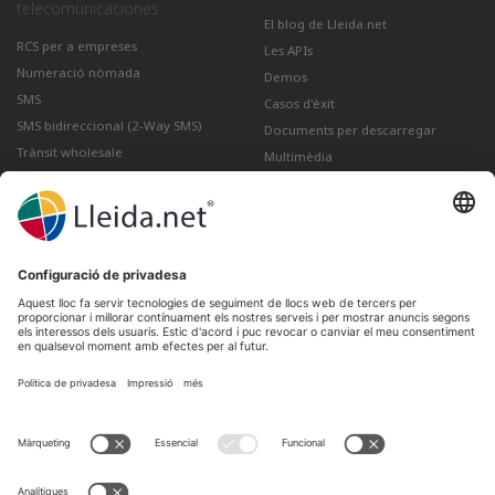
telecomunicaciones
El blog de Lleida.net
RCS per a empreses
Les APIs
Numeració nòmada
Demos
SMS
Casos d'èxit
SMS bidireccional (2-Way SMS)
Documents per descarregar
Trànsit wholesale
Multimèdia
Com enviar un Correu electrònic
certificat des de Gmail
Lleida · Madrid · València · São Paulo · Bogotá ·
Santiago de Chile · Dubai · Santo Domingo ·
Lima
Ir a LinkedIn
Ir a Twitter
Ir a facebook
Ir a YouTube
Ir a Instagram
Avís Legal
Condicions de venda
Política de privadesa