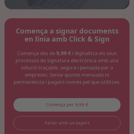
Comença a signar documents
en línia amb Click & Sign
Comença des de
9,99 €
i digitalitza els teus
processos de signatura electrònica amb una
solució traçable, segura i pensada per a
empreses. Sense quotes mensuals ni
permanència i pagant només pel que utilitzes.
Comença per 9,99 €
Parlar amb un expert