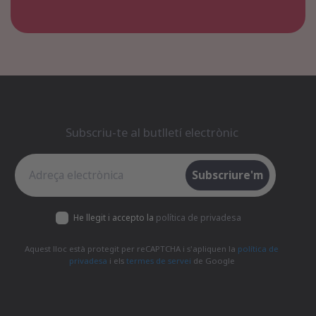
Subscriu-te al butlletí electrònic
Subscriu-te al butlletí electrònic
Subscriure'm
He llegit i accepto la
política de privadesa
Aquest lloc està protegit per reCAPTCHA i s'apliquen la
política de
privadesa
i els
termes de servei
de Google