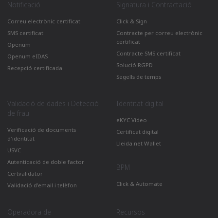
Notificació
Signatura i Contractació
Correu electrònic certificat
Click & Sign
SMS certificat
Contracte per correu electrònic
certificat
Openum
Contracte SMS certificat
Openum eIDAS
Solució RGPD
Recepció certificada
Segells de temps
Validació de dades i Detecció
Identitat digital
de frau
eKYC Vídeo
Verificació de documents
Certificat digital
d'identitat
Lleida.net Wallet
USVC
Autenticació de doble factor
BPM
Certvalidator
Click & Automate
Validació d'email i telèfon
Operadora de
Recursos