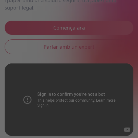
i paper amb una solució segura, traçable i amb
suport legal.
Comença ara
Parlar amb un expert