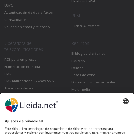
Lleida.net Wallet
USVC
Autenticación de doble factor
BPM
Certvalidator
Click & Automate
Validación email y teléfono
Operadora de
Recursos
telecomunicaciones
El blog de Lleida.net
RCS para empresas
Las APIs
Numeración nómada
Demos
SMS
Casos de éxito
SMS bidireccional (2-Way SMS)
Documentos descargables
Tráfico wholesale
Multimedia
Como enviar un correo certificado
desde Gmail
Lleida · Madrid · València · São Paulo · Bogotá ·
Santiago de Chile · Dubai · Santo Domingo ·