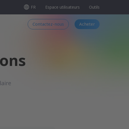
FR
Espace utilisateurs
Outils
Contactez-nous
Acheter
ions
aire