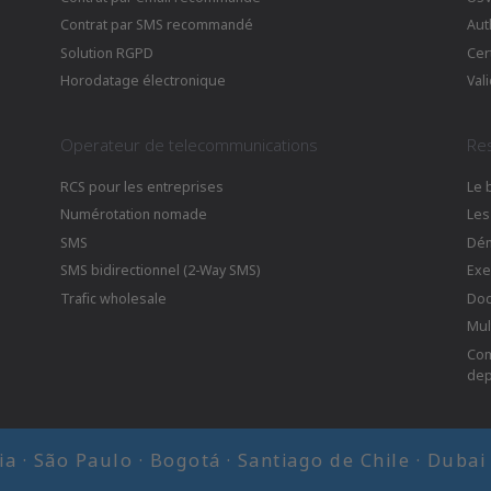
Contrat par SMS recommandé
Aut
Solution RGPD
Cer
Horodatage électronique
Val
Operateur de telecommunications
Re
RCS pour les entreprises
Le 
Numérotation nomade
Les
SMS
Dé
SMS bidirectionnel (2-Way SMS)
Exe
Trafic wholesale
Doc
Mul
Com
dep
cia · São Paulo · Bogotá · Santiago de Chile · Duba