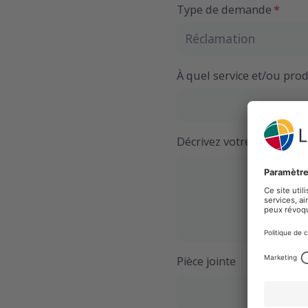
Type de demande
Réclamation
À quel service et/ou produ
Décrivez votre demande e
Pièce jointe