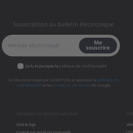
Souscription au bulletin électronique
Souscription au bulletin électronique
Me
souscrire
J’ai lu et j’accepte la
polítique de confidentialité
Ce site est protégé par reCAPTCHA et applique la
políitique de
confidentialité
et les
conditions de service
de Google
Signature et contractualisation
Val
Click & Sign
Vér
Contrat par email recommandé
US