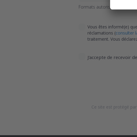
Formats autorisés : PDF, JPG 
Vous êtes informé(e) que
réclamations (
consulter 
traitement. Vous déclare
J'accepte de recevoir 
Ce site est protégé pa