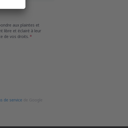
pondre aux plaintes et
libre et éclairé à leur
e de vos droits.
ns de service
de Google