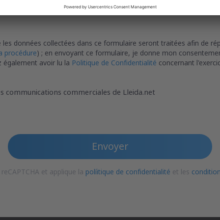
et PNG
 les données collectées dans ce formulaire seront traitées afin de ré
la procédure
) ; en envoyant ce formulaire, je donne mon consentement 
z également avoir lu la
Politique de Confidentialité
concernant l'exercic
des communications commerciales de Lleida.net
Envoyer
r reCAPTCHA et applique la
políitique de confidentialité
et les
conditio