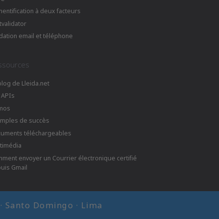
hentification à deux facteurs
tvalidator
idation email et téléphone
ssources
blog de Lleida.net
 APIs
mos
mples de succès
uments téléchargeables
timédia
ment envoyer un Courrier électronique certifié
uis Gmail
i · Santo Domingo · Lima