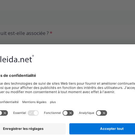
it est-elle associée ?
t faites-nous part de vos commentaires à ce sujet