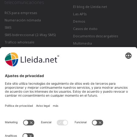
telecomunicaciones
El blog de Lleida.net
RCS para empresas
Las APIs
Numeración nómada
Demos
SMS
Casos de éxito
SMS bidireccional (2-Way SMS)
Documentos descargables
Tráfico wholesale
Multimedia
Como enviar un correo certificado
desde Gmail
Lleida · Madrid · València · São Paulo · Bogotá ·
Santiago de Chile · Dubai · Santo Domingo ·
Lima
Ir a LinkedIn
Ir a Twitter
Ir a facebook
Ir a YouTube
Ir a Instagram
Aviso legal
Condiciones de venta
Política de privacidad