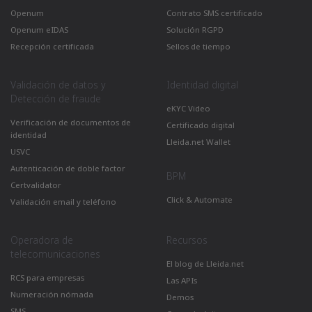
Openum
Contrato SMS certificado
Openum eIDAS
Solución RGPD
Recepción certificada
Sellos de tiempo
Validación de datos y
Identidad digital
Detección de fraude
eKYC Video
Verificación de documentos de
Certificado digital
identidad
Lleida.net Wallet
USVC
Autenticación de doble factor
BPM
Certvalidator
Click & Automate
Validación email y teléfono
Operadora de
Recursos
telecomunicaciones
El blog de Lleida.net
RCS para empresas
Las APIs
Numeración nómada
Demos
SMS