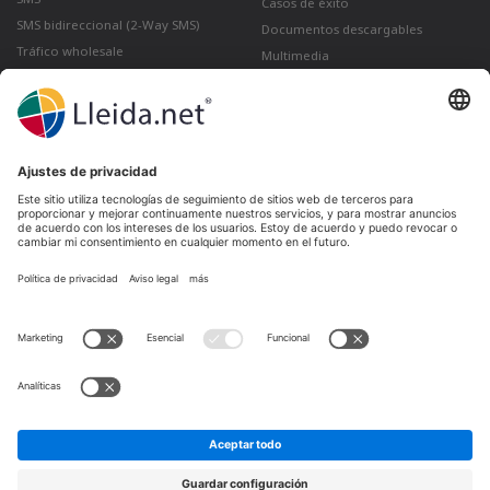
Casos de éxito
SMS bidireccional (2-Way SMS)
Documentos descargables
Tráfico wholesale
Multimedia
Como enviar un correo certificado
desde Gmail
Lleida · Madrid · València · São Paulo · Bogotá ·
Santiago de Chile · Dubai · Santo Domingo ·
Lima
Ir a LinkedIn
Ir a Twitter
Ir a facebook
Ir a YouTube
Ir a Instagram
Aviso legal
Condiciones de venta
Política de privacidad
Política de cookies
Quejas y reclamaciones
Canal de denuncias