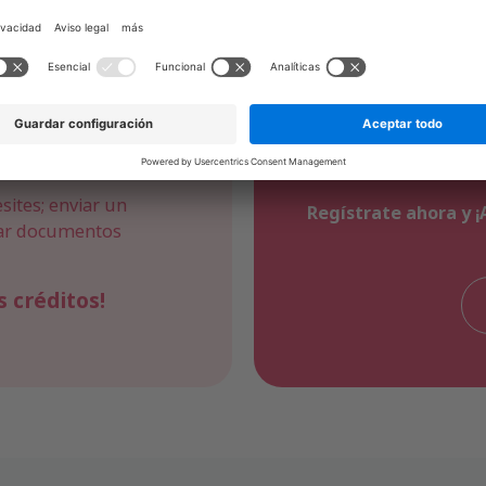
Oferta exclus
ertificado
Para hacértelo más f
de introducción por s
sites; enviar un
Regístrate ahora y ¡
rmar documentos
 créditos!