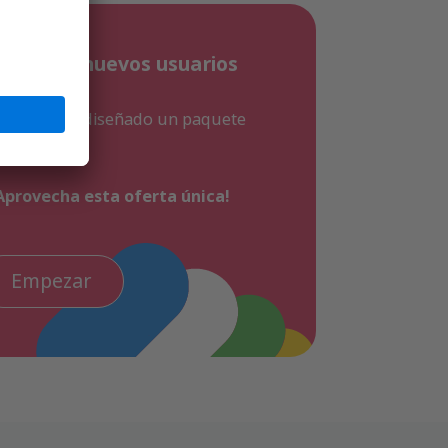
iva para nuevos usuarios
ácil, hemos diseñado un paquete
olo 9,99€
Aprovecha esta oferta única!
Empezar