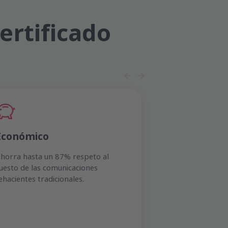
ertificado
Económico
Fácil y ráp
horra hasta un 87% respeto al
Solo tienes qu
uesto de las comunicaciones
electrónico con
ehacientes tradicionales.
acuerdo al dest
responda se ge
documental.