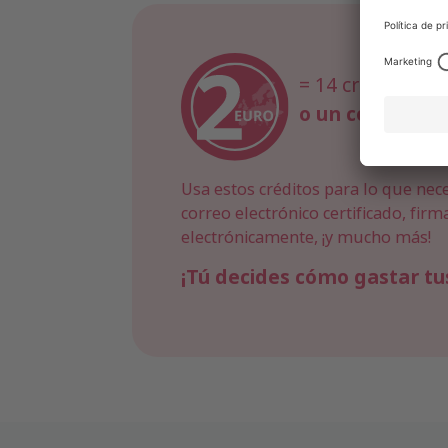
= 14 créditos
o un contrado c
Usa estos créditos para lo que nece
correo electrónico certificado, fi
electrónicamente, ¡y mucho más!
¡Tú decides cómo gastar tus