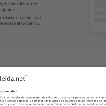
o, el texto del correo
adjuntos.
accede al correo inicial,
e acceso al contenido.
Paga por lo que usa
ma de créditos flexibles con el que podrás accede