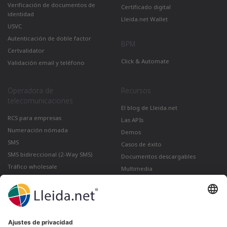
Verificación de documentos de
Certificado digital
identidad
Lleida.net Wallet
USVC
Autenticación de doble factor
BPM
Certvalidator
Click & Automate
Validación email y teléfono
Operadora de
Recursos
telecomunicaciones
El blog de Lleida.net
RCS para empresas
Las APIs
Numeración nómada
Demos
SMS
Casos de éxito
SMS bidireccional (2-Way SMS)
Documentos descargables
Tráfico wholesale
Multimedia
Como enviar un correo certificado
desde Gmail