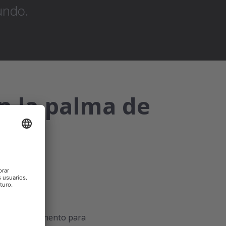
undo.
n la palma de
 tú
 el mejor momento para