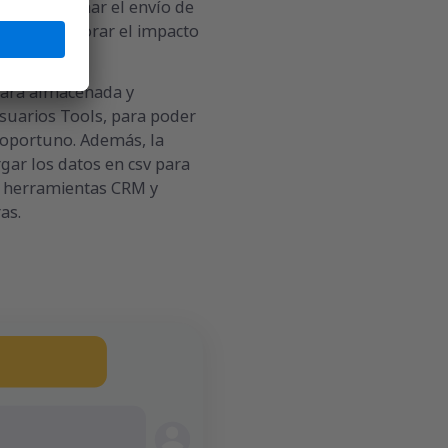
des programar el envío de
s) para mejorar el impacto
añas.
dará almacenada y
usuarios Tools, para poder
oportuno. Además, la
ar los datos en csv para
s herramientas CRM y
as.