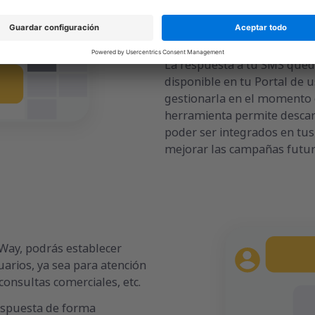
conseguir su atención. Pue
los SMS outbound (saliente
y la conversión de tus camp
La respuesta a tu SMS que
disponible en tu Portal de 
gestionarla en el momento 
herramienta permite descarg
poder ser integrados en tu
mejorar las campañas futur
 Way, podrás establecer
arios, ya sea para atención
 consultas comerciales, etc.
respuesta de forma