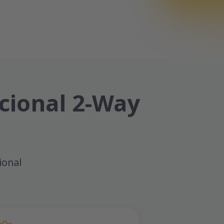
ecional 2-Way
ional