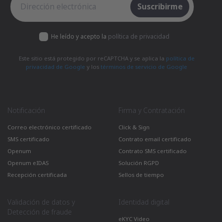
Suscríbete al boletín electrónico
Suscribirme
He leído y acepto la
política de privacidad
Este sitio está protegido por reCAPTCHA y se aplica la
política de
privacidad de Google
y los
términos de servicio de Google
Notificación
Firma y Contratación
Correo electrónico certificado
Click & Sign
SMS certificado
Contrato email certificado
Openum
Contrato SMS certificado
Openum eIDAS
Solución RGPD
Recepción certificada
Sellos de tiempo
Validación de datos y
Identidad digital
Detección de fraude
eKYC Video