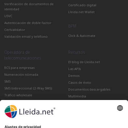
Verificación de documentos de
Certificado digital
identidad
Lleida.net Wallet
USVC
Autenticación de doble factor
BPM
Certvalidator
Click & Automate
Validación email y teléfono
Operadora de
Recursos
telecomunicaciones
El blog de Lleida.net
RCS para empresas
Las APIs
Numeración nómada
Demos
SMS
Casos de éxito
SMS bidireccional (2-Way SMS)
Documentos descargables
Tráfico wholesale
Multimedia
Como enviar un correo certificado
desde Gmail