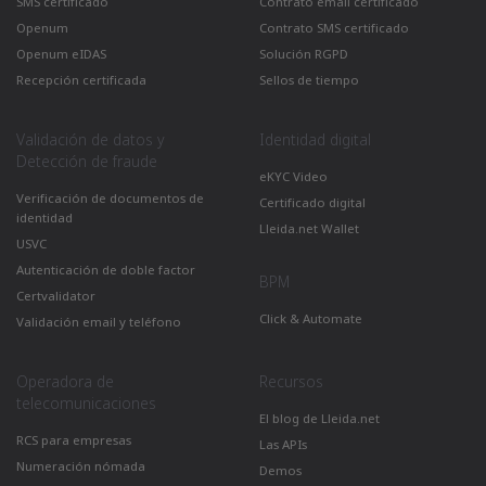
SMS certificado
Contrato email certificado
Openum
Contrato SMS certificado
Openum eIDAS
Solución RGPD
Recepción certificada
Sellos de tiempo
Validación de datos y
Identidad digital
Detección de fraude
eKYC Video
Verificación de documentos de
Certificado digital
identidad
Lleida.net Wallet
USVC
Autenticación de doble factor
BPM
Certvalidator
Click & Automate
Validación email y teléfono
Operadora de
Recursos
telecomunicaciones
El blog de Lleida.net
RCS para empresas
Las APIs
Numeración nómada
Demos