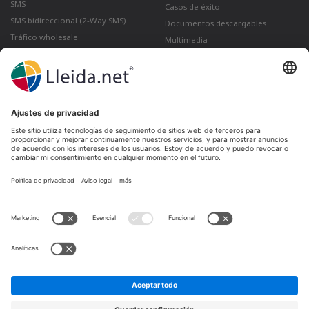
SMS
Casos de éxito
SMS bidireccional (2-Way SMS)
Documentos descargables
Tráfico wholesale
Multimedia
Como enviar un correo certificado
desde Gmail
Lleida · Madrid · València · São Paulo · Bogotá ·
Santiago de Chile · Dubai · Santo Domingo ·
Lima
Ir a LinkedIn
Ir a Twitter
Ir a facebook
Ir a YouTube
Ir a Instagram
Aviso legal
Condiciones de venta
Política de privacidad
Política de cookies
Quejas y reclamaciones
Canal de denuncias