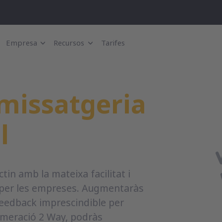
Empresa
Recursos
Tarifes
missatgeria
l
tin amb la mateixa facilitat i
 per les empreses. Augmentaràs
 feedback imprescindible per
umeració 2 Way, podràs