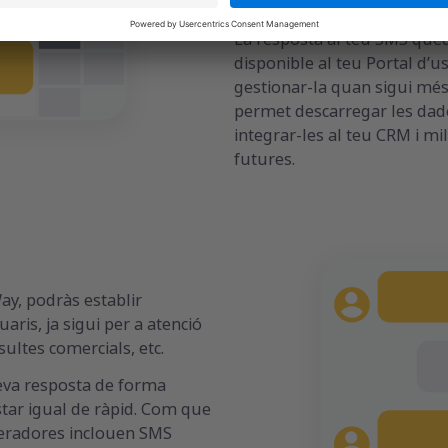
la conversió de les teves c
La resposta al teu SMS qu
disponible al teu Portal d’u
gestionar-la quan sigui més 
permet descarregar les dad
integrar-les al teu CRM i m
futures.
ay, podràs establir
ris, ja sigui per a atenció
nsultes comercials, etc.
 teva resposta de forma
tar igual de ràpid. Com que
operadores inclouen SMS