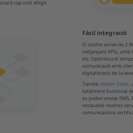
posarà cap cost afegit.
Fàcil integració
El nostre servei de 2 
mitjançant APIs, amb l
etc. Optimitza el temp
comunicació amb client
digitalització de la te
També
oferim Tools
,
totalment funcional d
es poden enviar SMS, ll
resta dels nostres serv
comunicacions certifica