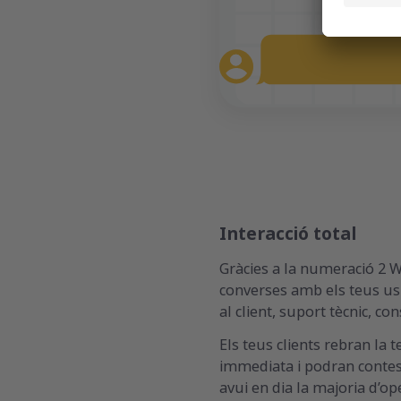
Interacció total
Gràcies a la numeració 2 W
converses amb els teus usua
al client, suport tècnic, co
Els teus clients rebran la
immediata i podran contes
avui en dia la majoria d’