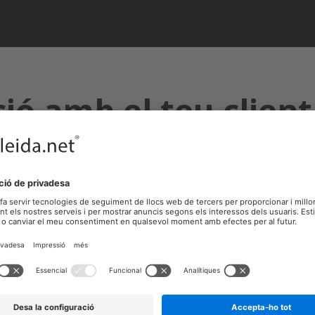
ó amb el teu client
la mà
El moment el tries tu
Contacta amb el teu client 
captar la seva atenció. Pot
dels SMS outbound (sortints)