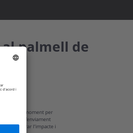
 al palmell de
en el millor moment per
s programar l’enviament
 per millorar l’impacte i