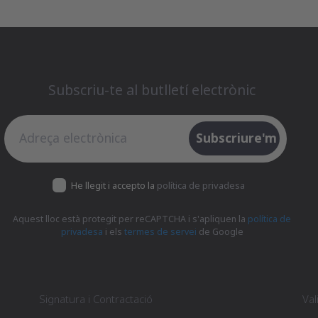
Subscriu-te al butlletí electrònic
Subscriu-te al butlletí electrònic
Subscriure'm
He llegit i accepto la
política de privadesa
Aquest lloc està protegit per reCAPTCHA i s'apliquen la
política de
privadesa
i els
termes de servei
de Google
Signatura i Contractació
Val