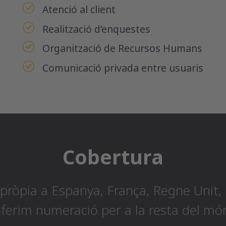
Atenció al client
Realització d’enquestes
Organització de Recursos Humans
Comunicació privada entre usuaris
Cobertura
òpia a Espanya, França, Regne Unit, E
ferim numeració per a la resta del mó