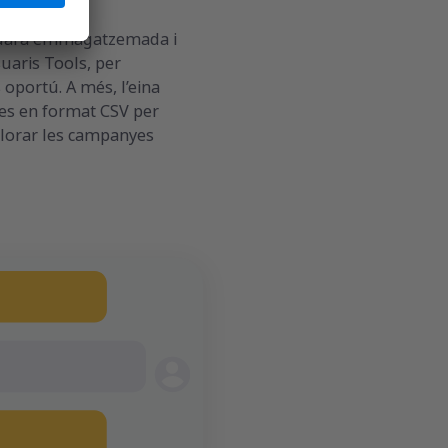
ampanyes.
edarà emmagatzemada i
suaris Tools, per
oportú. A més, l’eina
es en format CSV per
illorar les campanyes