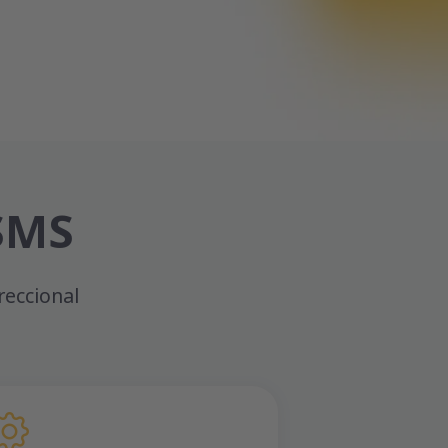
SMS
reccional