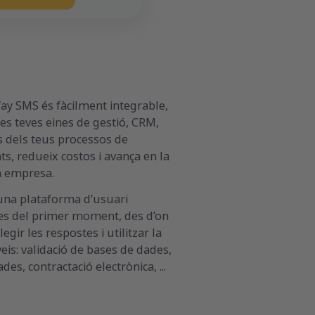
Way SMS és fàcilment integrable,
es teves eines de gestió, CRM,
s dels teus processos de
s, redueix costos i avança en la
va empresa.
 una plataforma d’usuari
es del primer moment, des d’on
egir les respostes i utilitzar la
eis: validació de bases de dades,
des, contractació electrònica, ...