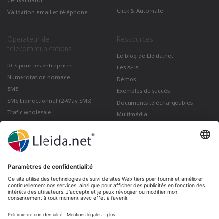
Certvalidator
Click & Automate
Validation email et téléphone
Operateur de
Ressources
telecommunications
Le blog de Lleida.net
RCS pour les entreprises
Les APIs
Numérotation nomade
Démos
SMS
Exemples de succès
SMS bidirectionnel (2-Way SMS)
Documents téléchargeables
Trafic wholesale
Multimédia
Comment envoyer un Courrier
électronique certifié depuis Gmail
Lleida · Madrid · València · São Paulo · Bogotá ·
Santiago de Chile · Dubai · Santo Domingo ·
Lima