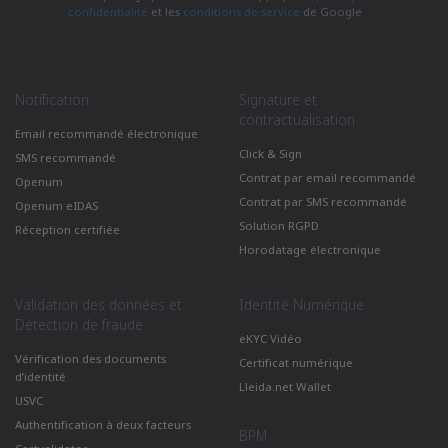
confidentialité
et les
conditions de service
de Google
Notification
Signature et
contractualisation
Email recommandé électronique
Click & Sign
SMS recommandé
Contrat par email recommandé
Openum
Contrat par SMS recommandé
Openum eIDAS
Solution RGPD
Réception certifiée
Horodatage électronique
Validation des données et
Identité Numérique
Détection de fraude
eKYC Vidéo
Vérification des documents
Certificat numérique
d’identité
Lleida.net Wallet
USVC
Authentification à deux facteurs
BPM