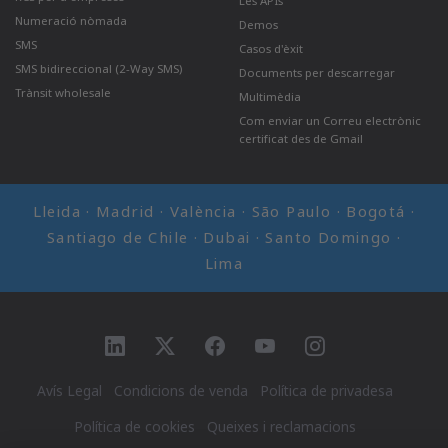
Les APIs
Numeració nòmada
Demos
SMS
Casos d'èxit
SMS bidireccional (2-Way SMS)
Documents per descarregar
Trànsit wholesale
Multimèdia
Com enviar un Correu electrònic
certificat des de Gmail
Lleida · Madrid · València · São Paulo · Bogotá ·
Santiago de Chile · Dubai · Santo Domingo ·
Lima
Ir a LinkedIn
Ir a Twitter
Ir a facebook
Ir a YouTube
Ir a Instagram
Avís Legal
Condicions de venda
Política de privadesa
Política de cookies
Queixes i reclamacions