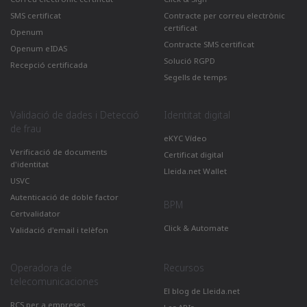
SMS certificat
Contracte per correu electrònic
certificat
Openum
Contracte SMS certificat
Openum eIDAS
Solució RGPD
Recepció certificada
Segells de temps
Validació de dades i Detecció
Identitat digital
de frau
eKYC Vídeo
Verificació de documents
Certificat digital
d'identitat
Lleida.net Wallet
USVC
Autenticació de doble factor
BPM
Certvalidator
Click & Automate
Validació d'email i telèfon
Operadora de
Recursos
telecomunicaciones
El blog de Lleida.net
RCS per a empreses