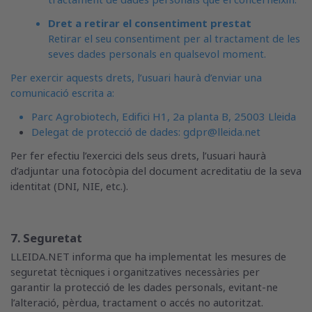
tractament de dades personals que el concerneixin.
Dret a retirar el consentiment prestat
Retirar el seu consentiment per al tractament de les
seves dades personals en qualsevol moment.
Per exercir aquests drets, l’usuari haurà d’enviar una
comunicació escrita a:
Parc Agrobiotech, Edifici H1, 2a planta B, 25003 Lleida
Delegat de protecció de dades:
gdpr@lleida.net
Per fer efectiu l’exercici dels seus drets, l’usuari haurà
d’adjuntar una fotocòpia del document acreditatiu de la seva
identitat (DNI, NIE, etc.).
7. Seguretat
LLEIDA.NET informa que ha implementat les mesures de
seguretat tècniques i organitzatives necessàries per
garantir la protecció de les dades personals, evitant-ne
l’alteració, pèrdua, tractament o accés no autoritzat.