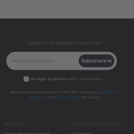
Subscriu-te al butlletí electrònic
Subscriu-te al butlletí electrònic
Subscriure'm
He llegit i accepto la
política de privadesa
Aquest lloc està protegit per reCAPTCHA i s'apliquen la
política de
privadesa
i els
termes de servei
de Google
Notificació
Signatura i Contractació
Correu electrònic certificat
Click & Sign