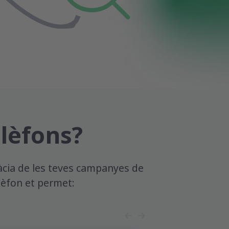
elèfons?
càcia de les teves campanyes de
lèfon et permet: