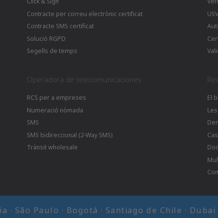
Click & Sign
Ver
Contracte per correu electrònic certificat
US
Contracte SMS certificat
Aut
Solució RGPD
Cer
Segells de temps
Vali
Operadora de telecomunicaciones
Re
RCS per a empreses
El 
Numeració nòmada
Les
SMS
De
SMS bidireccional (2-Way SMS)
Cas
Trànsit wholesale
Doc
Mul
Com
cia · São Paulo · Bogotá · Santiago de Chile · Duba