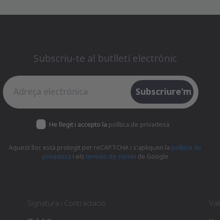
Subscriu-te al butlletí electrònic
Subscriu-te al butlletí electrònic
Subscriure'm
He llegit i accepto la
política de privadesa
Aquest lloc està protegit per reCAPTCHA i s'apliquen la
política de
privadesa
i els
termes de servei
de Google
Signatura i Contractació
Val