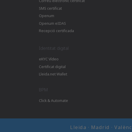
Correu electrònic certificat
SMS certificat
Openum
Openum eIDAS
Recepció certificada
Identitat digital
eKYC Vídeo
Certificat digital
Lleida.net Wallet
BPM
Click & Automate
Lleida · Madrid · Valèn