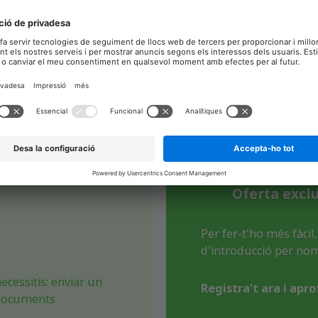
aga pel que fas serv
istema de crèdits flexibles amb el qual podràs acce
Oferta exclu
Per fer-t'ho més fàci
d'introducció per nom
ecessitis: enviar un
Registra't ara i apr
r documents