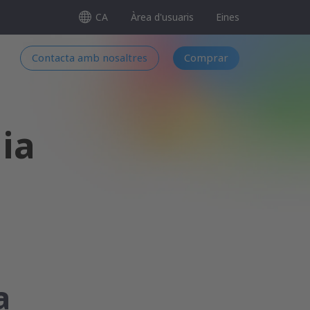
CA
Àrea d'usuaris
Eines
Contacta amb nosaltres
Comprar
ia
a