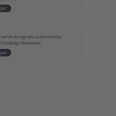
egar
l servei de signatura electrònica
 Click&Sign Biometric
egar