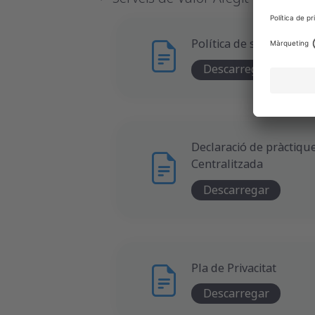
Política de seguretat
Descarregar
Declaració de pràctiqu
Centralitzada
Descarregar
Pla de Privacitat
Descarregar