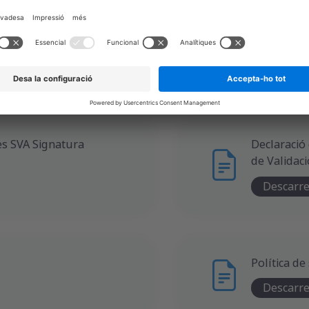
Política de 
Descarr
es SVA Signatura
Declaració 
de Validaci
Descarr
Política de
Descarr