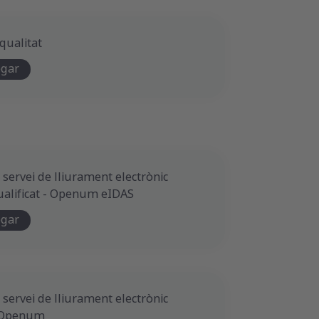
 qualitat
egar
l servei de lliurament electrònic
qualificat - Openum eIDAS
egar
l servei de lliurament electrònic
 - Openum