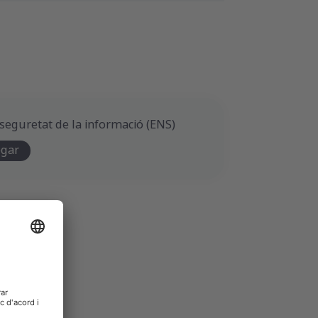
 seguretat de la informació (ENS)
egar