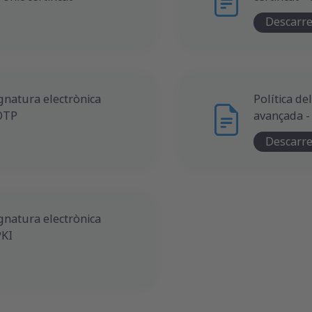
Descarr
ignatura electrònica
Política de
 OTP
avançada -
Descarr
ignatura electrònica
PKI