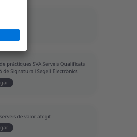
privacitat
egar
de pràctiques SVA Serveis Qualificats
ó de Signatura i Segell Electrònics
egar
 serveis de valor afegit
egar