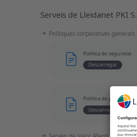
Serveis de Lleidanet PKI S.
Polítiques corporatives generals
Política de seguretat
Descarregar
Política de privacitat
Descarregar
Serveis de Valor Afegit (SVA)