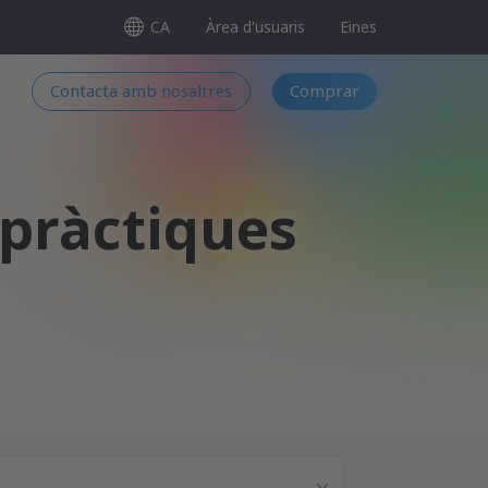
CA
Àrea d'usuaris
Eines
Contacta amb nosaltres
Comprar
 pràctiques