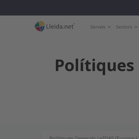
Serveis
Sectors
Polítiques
Documentació general i per països
Polítiques Generals i eIDAS (Europa / 