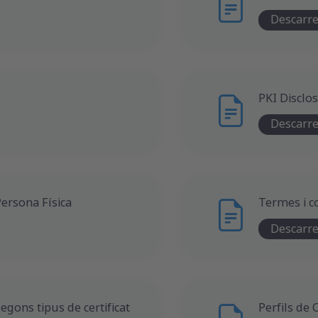
Descarr
PKI Disclo
Descarr
Persona Física
Termes i c
Descarr
segons tipus de certificat
Perfils de C