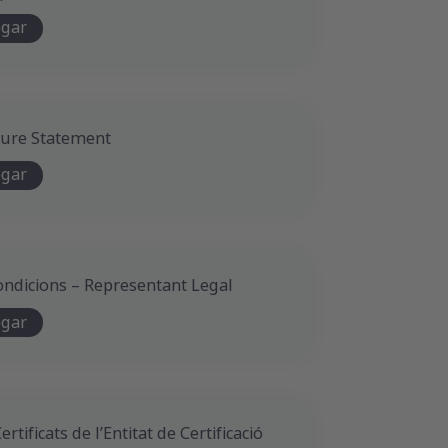
egar
sure Statement
egar
ondicions – Representant Legal
egar
ertificats de l’Entitat de Certificació