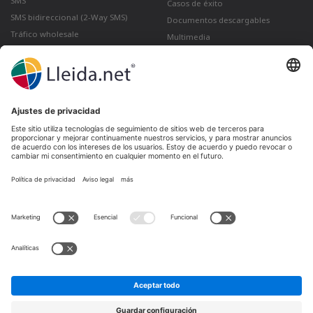
SMS
Casos de éxito
SMS bidireccional (2-Way SMS)
Documentos descargables
Tráfico wholesale
Multimedia
Como enviar un correo certificado
desde Gmail
Lleida · Madrid · València · São Paulo · Bogotá ·
Santiago de Chile · Dubai · Santo Domingo ·
Lima
Ir a LinkedIn
Ir a Twitter
Ir a facebook
Ir a YouTube
Ir a Instagram
Aviso legal
Condiciones de venta
Política de privacidad
Política de cookies
Quejas y reclamaciones
Canal de denuncias