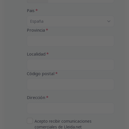
s
p
Pais
a
ñ
España
a
+
Provincia
3
4
Localidad
Código postal
Dirección
Acepto recibir comunicaciones
comerciales de Lleida.net