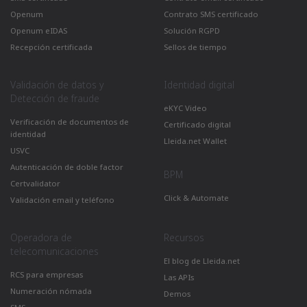
Openum
Contrato SMS certificado
Openum eIDAS
Solución RGPD
Recepción certificada
Sellos de tiempo
Validación de datos y
Identidad digital
Detección de fraude
eKYC Video
Verificación de documentos de
Certificado digital
identidad
Lleida.net Wallet
USVC
Autenticación de doble factor
BPM
Certvalidator
Click & Automate
Validación email y teléfono
Operadora de
Recursos
telecomunicaciones
El blog de Lleida.net
RCS para empresas
Las APIs
Numeración nómada
Demos