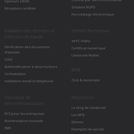
Openum eIDAS
Solution RGPD
Réception certifiée
Horodatage électronique
Validation des données et
Identité Numérique
Détection de fraude
eKYC Vidéo
Vérification des documents
Certificat numérique
d’identité
Lleida.net Wallet
USVC
Authentification à deux facteurs
BPM
Certvalidator
Click & Automate
Validation email et téléphone
Operateur de
Ressources
telecommunications
Le blog de Lleida.net
RCS pour les entreprises
Les APIs
Numérotation nomade
Démos
SMS
Exemples de succès