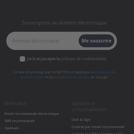
Souscription au bulletin électronique
Souscription au bulletin électronique
Me souscrire
J’ai lu et j’accepte la
polítique de confidentialité
Ce site est protégé par reCAPTCHA et applique la
políitique de
confidentialité
et les
conditions de service
de Google
Notification
Signature et
contractualisation
Email recommandé électronique
Click & Sign
SMS recommandé
Contrat par email recommandé
Openum
Contrat par SMS recommandé