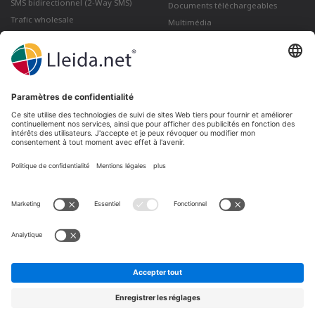
SMS bidirectionnel (2-Way SMS)
Documents téléchargeables
Trafic wholesale
Multimédia
Comment envoyer un Courrier
électronique certifié depuis Gmail
Lleida · Madrid · València · São Paulo · Bogotá ·
Santiago de Chile · Dubai · Santo Domingo ·
Lima
Ir a LinkedIn
Ir a Twitter
Ir a facebook
Ir a YouTube
Ir a Instagram
Mentions légales
Conditions de vente
Politique de confidentialité
Politique de cookies
Plaintes et réclamations
Canal de réclamation