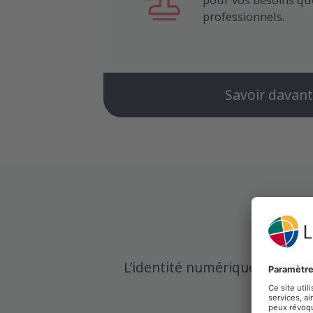
pour vos besoins quo
professionnels.
Savoir davan
L’identité numérique simplifie