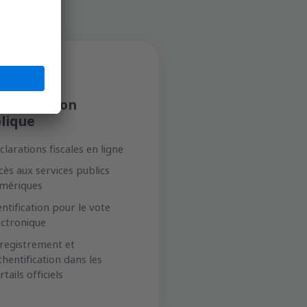
inistration
lique
clarations fiscales en ligne
cès aux services publics
mériques
entification pour le vote
ectronique
registrement et
thentification dans les
tails officiels