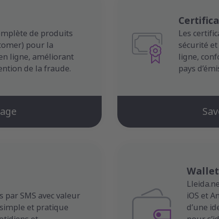
Certific
mplète de produits
Les certif
tomer) pour la
sécurité et
 en ligne, améliorant
ligne, con
vention de la fraude.
pays d’émi
tage
Sav
Wallet
Lleida.n
s par SMS avec valeur
iOS et A
 simple et pratique
d’une id