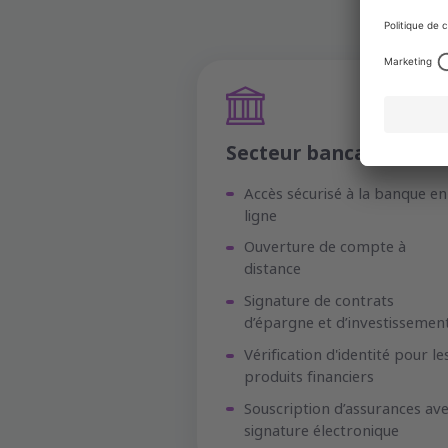
Secteur bancaire
Accès sécurisé à la banque en
ligne
Ouverture de compte à
distance
Signature de contrats
d’épargne et d’investissemen
Vérification d'identité pour le
produits financiers
Souscription d’assurances av
signature électronique