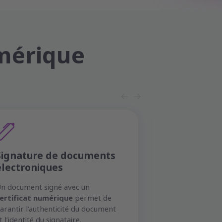
umérique
Signature de documents
Confiance
électroniques
Les certificats
renforcent la c
n document signé avec un
entreprises et 
ertificat numérique
permet de
confirmant l'i
arantir l’authenticité du document
façon fiable.
t l’identité du signataire.