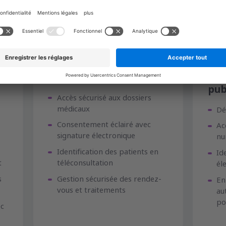
Secteur de la santé
Adm
pub
Accès sécurisé aux dossiers
médicaux
Dé
Consentement éclairé avec
Ac
signature électronique
nu
Identification des patients en
Id
t
téléconsultation
él
s
Gestion sécurisée des rendez-
En
vous et traitements
au
por
ec