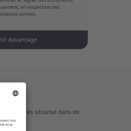
dentifier et signer des documents
uement, en respectant des
tations strictes.
oir davantage
ure et d’accès sécurisé dans de