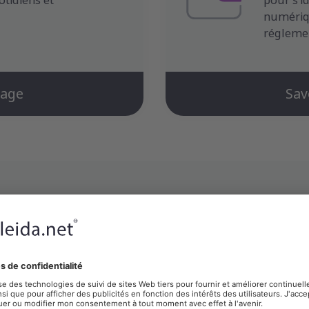
tidiens et
pour s’i
numériq
réglemen
tage
Sav
Cas d’usage
 les processus clés d’authentification, de signat
nombreux secteurs.