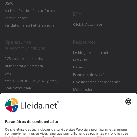
USVC
Authentification à deux facteurs
BPM
Certvalidator
Click & Automate
Validation email et téléphone
Operateur de
Ressources
telecommunications
Le blog de Lleida.net
RCS pour les entreprises
Les APIs
Numérotation nomade
Démos
SMS
Exemples de succès
SMS bidirectionnel (2-Way SMS)
Documents téléchargeables
Trafic wholesale
Multimédia
Comment envoyer un Courrier
électronique certifié depuis Gmail
Lleida · Madrid · València · São Paulo · Bogotá ·
Santiago de Chile · Dubai · Santo Domingo ·