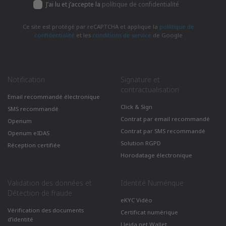
J’ai lu et j’accepte la
polítique de confidentialité
Ce site est protégé par reCAPTCHA et applique la
políitique de
confidentialité
et les
conditions de service
de Google
Notification
Signature et
contractualisation
Email recommandé électronique
Click & Sign
SMS recommandé
Contrat par email recommandé
Openum
Contrat par SMS recommandé
Openum eIDAS
Solution RGPD
Réception certifiée
Horodatage électronique
Validation des données et
Identité Numérique
Détection de fraude
eKYC Vidéo
Vérification des documents
Certificat numérique
d’identité
Lleida.net Wallet