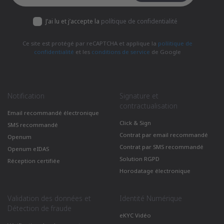
J’ai lu et j’accepte la
polítique de confidentialité
Ce site est protégé par reCAPTCHA et applique la
políitique de
confidentialité
et les
conditions de service
de Google
Notification
Signature et
contractualisation
Email recommandé électronique
Click & Sign
SMS recommandé
Contrat par email recommandé
Openum
Contrat par SMS recommandé
Openum eIDAS
Solution RGPD
Réception certifiée
Horodatage électronique
Validation des données et
Identité Numérique
Détection de fraude
eKYC Vidéo