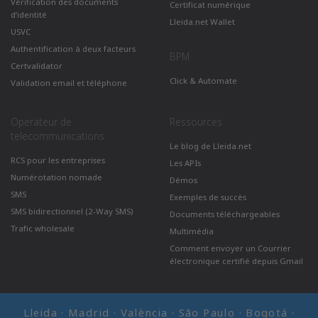
Vérification des documents
Certificat numérique
d’identité
Lleida.net Wallet
USVC
Authentification à deux facteurs
BPM
Certvalidator
Click & Automate
Validation email et téléphone
Operateur de
Ressources
telecommunications
Le blog de Lleida.net
RCS pour les entreprises
Les APIs
Numérotation nomade
Démos
SMS
Exemples de succès
SMS bidirectionnel (2-Way SMS)
Documents téléchargeables
Trafic wholesale
Multimédia
Comment envoyer un Courrier
électronique certifié depuis Gmail
Lleida · Madrid · València · São Paulo · Bogotá ·