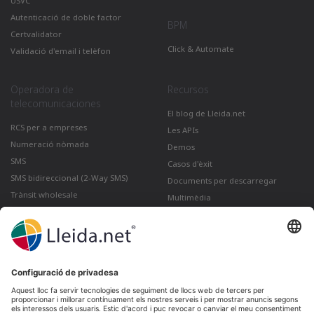
USVC
Autenticació de doble factor
BPM
Certvalidator
Click & Automate
Validació d'email i telèfon
Operadora de
Recursos
telecomunicaciones
El blog de Lleida.net
RCS per a empreses
Les APIs
Numeració nòmada
Demos
SMS
Casos d'èxit
SMS bidireccional (2-Way SMS)
Documents per descarregar
Trànsit wholesale
Multimèdia
Com enviar un Correu electrònic
certificat des de Gmail
Lleida · Madrid · València · São Paulo · Bogotá ·
Santiago de Chile · Dubai · Santo Domingo ·