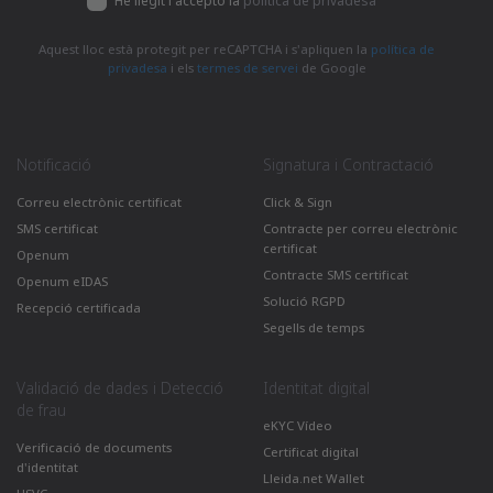
He llegit i accepto la
política de privadesa
Aquest lloc està protegit per reCAPTCHA i s'apliquen la
política de
privadesa
i els
termes de servei
de Google
Notificació
Signatura i Contractació
Correu electrònic certificat
Click & Sign
SMS certificat
Contracte per correu electrònic
certificat
Openum
Contracte SMS certificat
Openum eIDAS
Solució RGPD
Recepció certificada
Segells de temps
Validació de dades i Detecció
Identitat digital
de frau
eKYC Vídeo
Verificació de documents
Certificat digital
d'identitat
Lleida.net Wallet