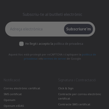
Subscriu-te al butlletí electrònic
Subscriu-te al butlletí electrònic
Subscriure'm
He llegit i accepto la
política de privadesa
Aquest lloc està protegit per reCAPTCHA i s'apliquen la
política de
privadesa
i els
termes de servei
de Google
Notificació
Signatura i Contractació
Correu electrònic certificat
Click & Sign
SMS certificat
Contracte per correu electrònic
certificat
Openum
Contracte SMS certificat
Openum eIDAS