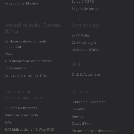
Solució RGPD
Recepció certificada
Segells de temps
Validació de dades i Detecció
Identitat digital
de frau
eKYC Vídeo
Verificació de documents
Certificat digital
d'identitat
Lleida.net Wallet
USVC
Autenticació de doble factor
BPM
Certvalidator
Click & Automate
Validació d'email i telèfon
Operadora de
Recursos
telecomunicaciones
El blog de Lleida.net
RCS per a empreses
Les APIs
Numeració nòmada
Demos
SMS
Casos d'èxit
SMS bidireccional (2-Way SMS)
Documents per descarregar