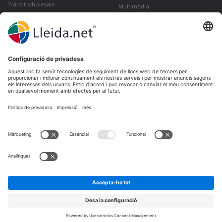
Trànsit wholesale
Multimèdia
Com enviar un Correu electrònic
certificat des de Gmail
Lleida · Madrid · València · São Paulo · Bogotá ·
Santiago de Chile · Dubai · Santo Domingo ·
Lima
Ir a LinkedIn
Ir a Twitter
Ir a facebook
Ir a YouTube
Ir a Instagram
Avís Legal
Condicions de venda
Política de privadesa
Política de cookies
Queixes i reclamacions
Canal de denuncies